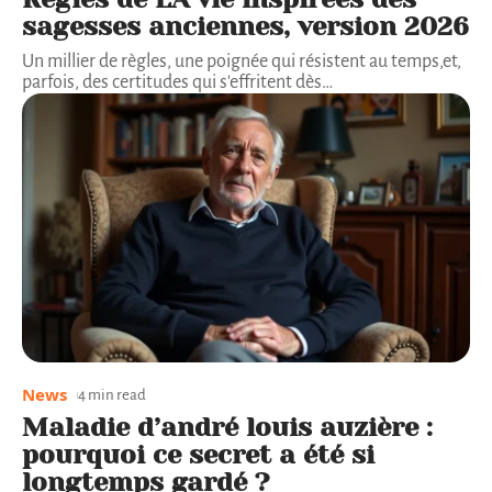
sagesses anciennes, version 2026
Un millier de règles, une poignée qui résistent au temps,et,
parfois, des certitudes qui s'effritent dès
…
News
4 min read
Maladie d’andré louis auzière :
pourquoi ce secret a été si
longtemps gardé ?