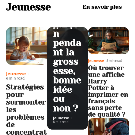
fille
Jeunesse
En savoir plus
ou
garço
n
penda
nt la
gross
Jeunesse
8 min read
Où trouver
esse,
Jeunesse
une affiche
bonne
9 min read
Harry
Stratégies
Potter à
idée
pour
imprimer en
ou
français
surmonter
non ?
sans perte
les
de qualité ?
problèmes
Jeunesse
8 min read
de
concentrat