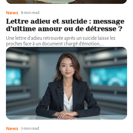
News
8 min read
Lettre adieu et suicide : message
d’ultime amour ou de détresse ?
Une lettre d'adieu retrouvée après un suicide laisse les
proches face à un document chargé d'émotion,
…
News
7 min read