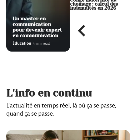
Parent isolé définition en
Congé maternite au
Q
2026, ce qui a évolué pour
chomage : calcul des
e
vos déclarations
indemnités en 2026
Un master en
communication
pour devenir expert
en communication
Éducation
9 min read
L'info en continu
L’actualité en temps réel, là où ça se passe,
quand ça se passe.