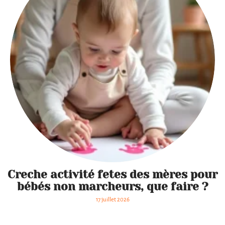
Creche activité fetes des mères pour
bébés non marcheurs, que faire ?
Test
17 juillet 2026
du sel