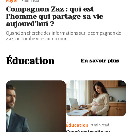
Foyer
7 min read
Compagnon Zaz : qui est
l’homme qui partage sa vie
aujourd’hui ?
Quand on cherche des informations sur le compagnon de
Zaz, on tombe vite sur un mur.
…
Éducation
En savoir plus
Éducation
Éducation
É
8 min read
7 min read