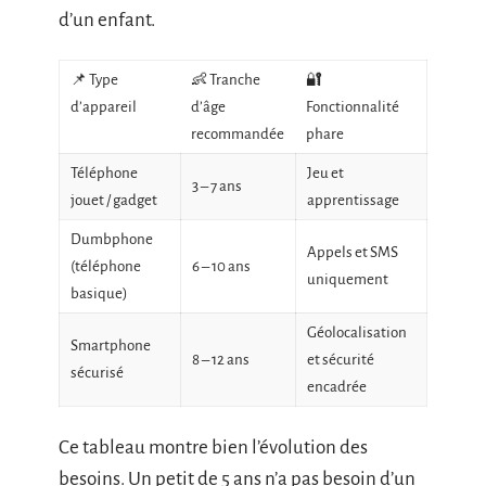
d’un enfant.
📌 Type
👶 Tranche
🔐
d’appareil
d’âge
Fonctionnalité
recommandée
phare
Téléphone
Jeu et
3 – 7 ans
jouet / gadget
apprentissage
Dumbphone
Appels et SMS
(téléphone
6 – 10 ans
uniquement
basique)
Géolocalisation
Smartphone
8 – 12 ans
et sécurité
sécurisé
encadrée
Ce tableau montre bien l’évolution des
besoins. Un petit de 5 ans n’a pas besoin d’un