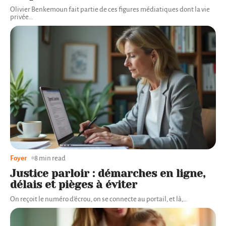
Olivier Benkemoun fait partie de ces figures médiatiques dont la vie
privée
…
Foyer
8 min read
Justice parloir : démarches en ligne,
délais et pièges à éviter
On reçoit le numéro d'écrou, on se connecte au portail, et là,
…