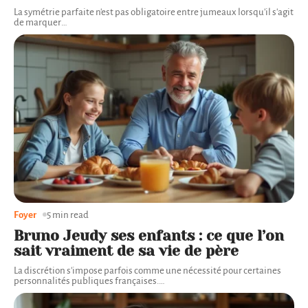
La symétrie parfaite n'est pas obligatoire entre jumeaux lorsqu'il s'agit
de marquer
…
Foyer
5 min read
Bruno Jeudy ses enfants : ce que l’on
sait vraiment de sa vie de père
La discrétion s'impose parfois comme une nécessité pour certaines
personnalités publiques françaises.
…