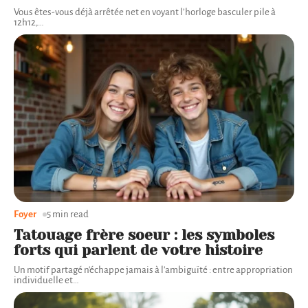
Vous êtes-vous déjà arrêtée net en voyant l’horloge basculer pile à
12h12,
…
Foyer
5 min read
Tatouage frère soeur : les symboles
forts qui parlent de votre histoire
Un motif partagé n'échappe jamais à l'ambiguïté : entre appropriation
individuelle et
…