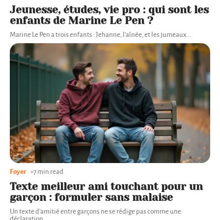
Jeunesse, études, vie pro : qui sont les
enfants de Marine Le Pen ?
Marine Le Pen a trois enfants : Jehanne, l'aînée, et les jumeaux
…
Foyer
7 min read
Texte meilleur ami touchant pour un
garçon : formuler sans malaise
Un texte d'amitié entre garçons ne se rédige pas comme une
déclaration
…