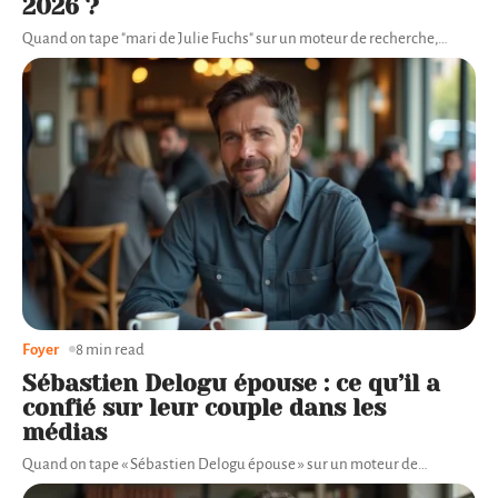
2026 ?
Quand on tape "mari de Julie Fuchs" sur un moteur de recherche,
…
Foyer
8 min read
Sébastien Delogu épouse : ce qu’il a
confié sur leur couple dans les
médias
Quand on tape « Sébastien Delogu épouse » sur un moteur de
…