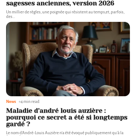
sagesses anciennes, version 2026
Un millier de règles, une poignée qui résistent au temps,et, parfois,
des
…
News
4 min read
Maladie d’andré louis auzière :
pourquoi ce secret a été si longtemps
gardé ?
Le nom d'André-Louis Auzière n'a été évoqué publiquement qu'à la