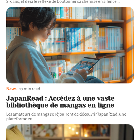
Six ans, et déjà le réflexe de boutonner sa chemise en silence.
…
News
7 min read
JapanRead : Accédez à une vaste
bibliothèque de mangas en ligne
Les amateurs de manga se réjouiront de découvrir JapanRead, une
plateforme en
…