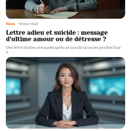
News
8 min read
Lettre adieu et suicide : message
d’ultime amour ou de détresse ?
Une lettre d'adieu retrouvée après un suicide laisse les proches face
à
…