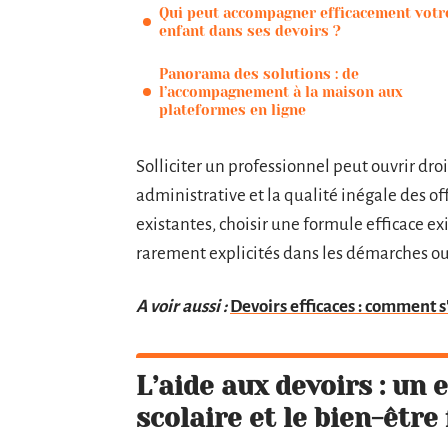
Qui peut accompagner efficacement votr
enfant dans ses devoirs ?
Panorama des solutions : de
l’accompagnement à la maison aux
plateformes en ligne
Solliciter un professionnel peut ouvrir dro
administrative et la qualité inégale des of
existantes, choisir une formule efficace ex
rarement explicités dans les démarches o
A voir aussi :
Devoirs efficaces : comment 
L’aide aux devoirs : un 
scolaire et le bien-être