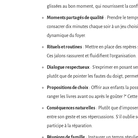
glissées au bon moment, qui nourrissent la confi
Moments partagés de qualité
: Prendre le temps
consacrer dix minutes chaque soir à un jeu choisi
dynamique du foyer.
Rituels et routines
: Mettre en place des repères s
Ces jalons rassurent et fluidifient l’organisation.
Dialogue respectueux
: S’exprimer en posant ses
plutôt que de pointer les fautes du doigt, permet
Propositions de choix
: Offrir aux enfants la poss
ranger les livres avant ou après le goûter ?” Cett
Conséquences naturelles
: Plutôt que d’imposer
entre son geste et ses répercussions. S’il oublie so
participe à la réparation.
Réunions de famille
: Instaurer un temps régulie