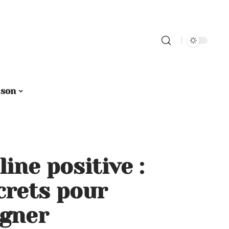
sson
line positive :
crets pour
gner