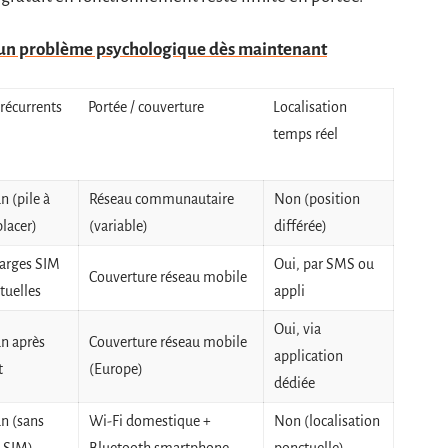
r un problème psychologique dès maintenant
 récurrents
Portée / couverture
Localisation
temps réel
n (pile à
Réseau communautaire
Non (position
lacer)
(variable)
différée)
arges SIM
Oui, par SMS ou
Couverture réseau mobile
tuelles
appli
Oui, via
n après
Couverture réseau mobile
application
t
(Europe)
dédiée
n (sans
Wi-Fi domestique +
Non (localisation