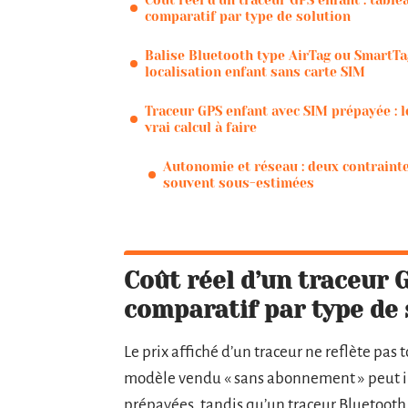
Coût réel d’un traceur GPS enfant : table
comparatif par type de solution
Balise Bluetooth type AirTag ou SmartTag
localisation enfant sans carte SIM
Traceur GPS enfant avec SIM prépayée : l
vrai calcul à faire
Autonomie et réseau : deux contraint
souvent sous-estimées
Coût réel d’un traceur 
comparatif par type de 
Le prix affiché d’un traceur ne reflète pas
modèle vendu « sans abonnement » peut im
prépayées, tandis qu’un traceur Bluetooth 