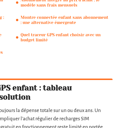
au
Abonnement intégré au prix d’achat : le
modèle sans frais mensuels
 :
Montre connectée enfant sans abonnement
: une alternative émergente
e
Quel traceur GPS enfant choisir avec un
budget limité
es
GPS enfant : tableau
solution
 toujours la dépense totale sur un ou deux ans. Un
pliquer l’achat régulier de recharges SIM
gratuit en fonctionnement reste limité en portée.